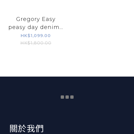
Gregory Easy
peasy day denim...
HK$1,099.00
HK$1,800.00
​關於我們