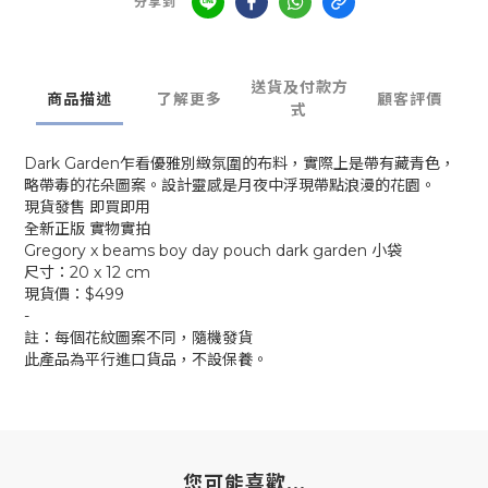
分享到
送貨及付款方
商品描述
了解更多
顧客評價
式
Dark Garden乍看優雅別緻氛圍的布料，實際上是帶有藏青色，
略帶毒的花朵圖案。設計靈感是月夜中浮現帶點浪漫的花園。
現貨發售 即買即用
全新正版 實物實拍
Gregory x beams boy day pouch dark garden 小袋
尺寸：20 x 12 cm
現貨價：$499
-
註：每個花紋圖案不同，隨機發貨
此產品為平行進口貨品，不設保養。
您可能喜歡...