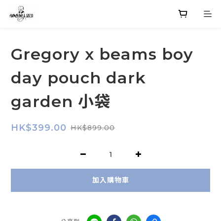
Gregory x beams boy
day pouch dark
garden 小袋
HK$399.00
HK$899.00
加入購物車