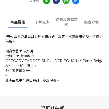
分享到
送貨及付款方
商品描述
了解更多
顧客評價
式
特色: 立體方形設計之輕便側背袋。設有一拉鍊主袋格及一拉鍊小
前袋。
-
現貨發售 即買即用
全新正版 實物實拍
GREGORY PADDED SHOULDER POUCH M Parka Beige
尺寸：22.5*14*8cm
外間零售價:$660
-
此產品為平行進口貨品，不設保養。
您可能喜歡...