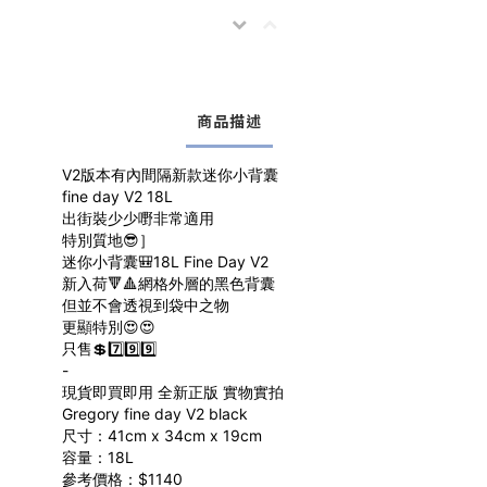
商品描述
V2版本有內間隔新款迷你小背囊
fine day V2 18L
出街裝少少嘢非常適用
特別質地😎］
迷你小背囊🎒18L Fine Day V2
新入荷🔻🔺網格外層的黑色背囊
但並不會透視到袋中之物
更顯特別😍😍
只售💲7️⃣9️⃣9️⃣
-
現貨即買即用 全新正版 實物實拍
Gregory fine day V2 black
尺寸：41cm x 34cm x 19cm
容量：18L
參考價格：$1140