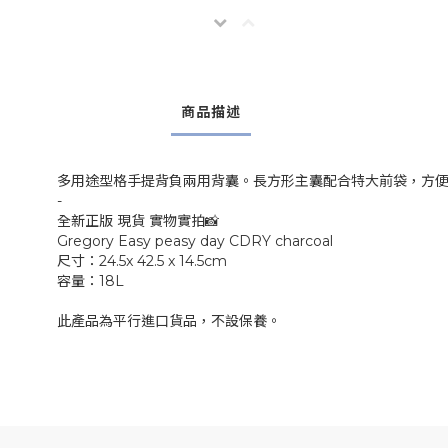
商品描述
多用途型格手提背負兩用背囊。長方形主囊配合特大前袋，方
-
全新正版 現貨 實物實拍📸
Gregory Easy peasy day CDRY charcoal
尺寸：24.5x 42.5 x 14.5cm
容量：18L
此產品為平行進口貨品，不設保養。