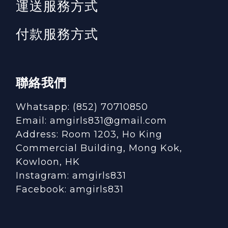
運送服務方式
付款服務方式
聯絡我們
Whatsapp: (852) 70710850
Email: amgirls831@gmail.com
Address: Room 1203, Ho King
Commercial Building, Mong Kok,
Kowloon, HK
Instagram:
amgirls831
Facebook:
amgirls831