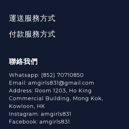
運送服務方式
付款服務方式
聯絡我們
Whatsapp: (852) 70710850
Email: amgirls831@gmail.com
Address: Room 1203, Ho King
Commercial Building, Mong Kok,
Kowloon, HK
Instagram:
amgirls831
Facebook:
amgirls831