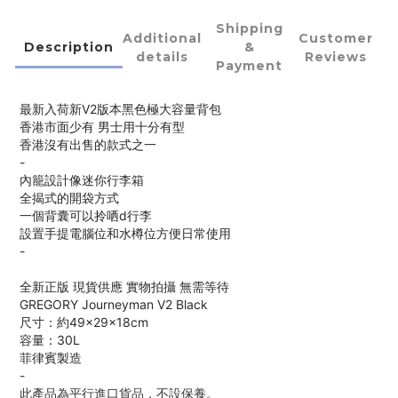
Shipping
Additional
Customer
Description
&
details
Reviews
Payment
最新入荷新V2版本黑色極大容量背包
香港市面少有 男士用十分有型
香港沒有出售的款式之一
-
內籠設計像迷你行李箱
全揭式的開袋方式
一個背囊可以拎哂d行李
設置手提電腦位和水樽位方便日常使用
-
全新正版 現貨供應 實物拍攝 無需等待
GREGORY Journeyman V2 Black
尺寸：約49×29×18cm
容量：30L
菲律賓製造
-
此產品為平行進口貨品，不設保養。