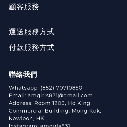
顧客服務
運送服務方式
付款服務方式
聯絡我們
Whatsapp: (852) 70710850
Email: amgirls831@gmail.com
Address: Room 1203, Ho King
Commercial Building, Mong Kok,
Kowloon, HK
Instagram:
amgirls831