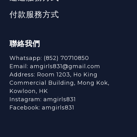
付款服務方式
聯絡我們
Whatsapp: (852) 70710850
Email: amgirls831@gmail.com
Address: Room 1203, Ho King
Commercial Building, Mong Kok,
Kowloon, HK
Instagram:
amgirls831
Facebook:
amgirls831