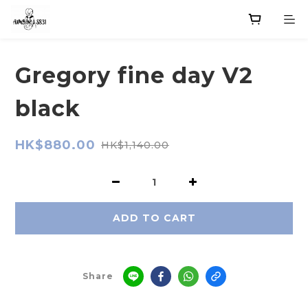
Gregory fine day V2
black
HK$880.00
HK$1,140.00
ADD TO CART
Share