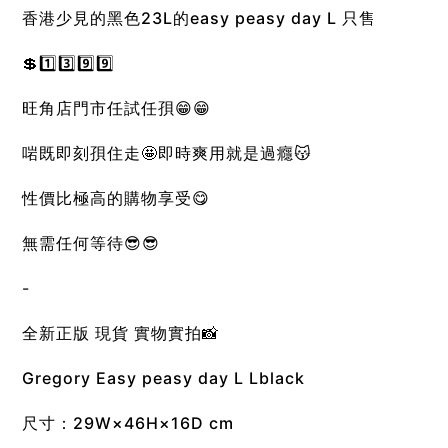
香港少見的黑色23L的easy peasy day L 只售
💲1️⃣3️⃣9️⃣9️⃣
旺角店門市任試任孭😁😁
啱既即刻孭住走🤩即時爽用就是過癮😽
性價比極高的購物享受😋
無需任何等待😎😎
-
全新正版 現貨 實物實拍📸
Gregory Easy peasy day L Lblack
尺寸：29W×46H×16D cm