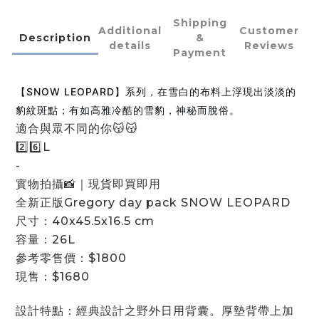
Shipping
Additional
Customer
Description
&
details
Reviews
Payment
【SNOW LEOPARD】系列，在雪白的布料上浮現出淡淡的
豹紋斑點；有如高雅冷酷的雪豹，神秘而脫俗。
適合與眾不同的你😽😽
2️⃣6️⃣L
-
實物拍攝📸｜現貨即買即用
全新正版Gregory day pack SNOW LEOPARD
尺寸：40x45.5x16.5 cm
容量：26L
參考零售價：$1800
現售：$1680
設計特點：經典設計之野外日用背囊。厚墊背帶上加