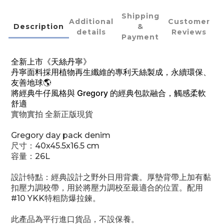
Shipping
Additional
Customer
Description
&
details
Reviews
Payment
全新上市《天絲丹寧》
丹寧面料採用植物再生纖維的專利天絲製成，永續環保、
友善地球🌎
將經典牛仔風格與 Gregory 的經典包款融合，觸感柔軟
舒適
實物實拍 全新正版現貨
Gregory day pack denim
尺寸：40x45.5x16.5 cm
容量：26L
設計特點：經典設計之野外日用背囊。厚墊背帶上加有黏
扣壓力調校帶，用於將壓力調校至最適合的位置。配用
#10 YKK特粗防爆拉鍊。
此產品為平行進口貨品，不設保養。