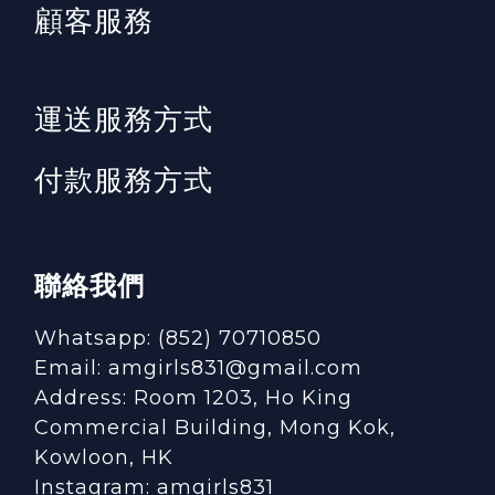
顧客服務
運送服務方式
付款服務方式
聯絡我們
Whatsapp: (852) 70710850
Email: amgirls831@gmail.com
Address: Room 1203, Ho King
Commercial Building, Mong Kok,
Kowloon, HK
Instagram:
amgirls831