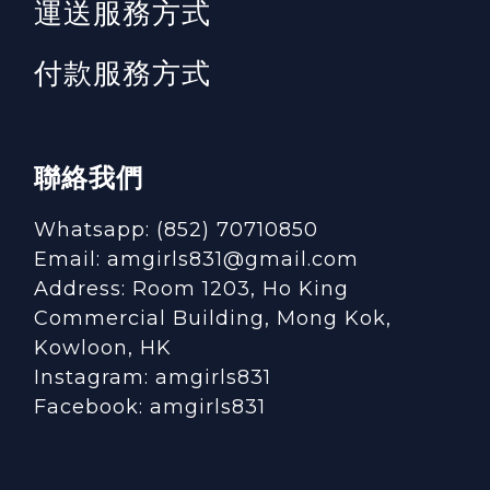
運送服務方式
付款服務方式
聯絡我們
Whatsapp: (852) 70710850
Email: amgirls831@gmail.com
Address: Room 1203, Ho King
Commercial Building, Mong Kok,
Kowloon, HK
Instagram:
amgirls831
Facebook:
amgirls831