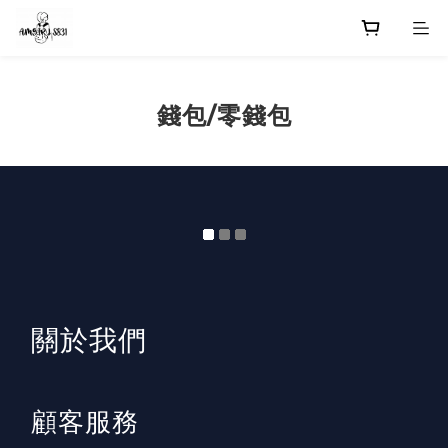
錢包/零錢包
​關於我們
顧客服務