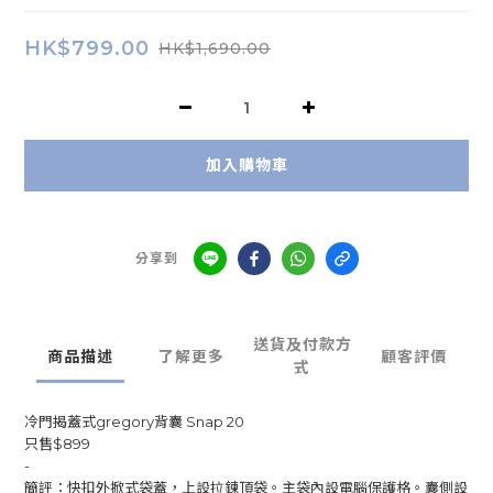
HK$799.00
HK$1,690.00
加入購物車
分享到
送貨及付款方
商品描述
了解更多
顧客評價
式
冷門揭蓋式gregory背囊 Snap 20
只售$899
-
簡評：快扣外掀式袋蓋，上設拉鍊頂袋。主袋內設電腦保護格。囊側設