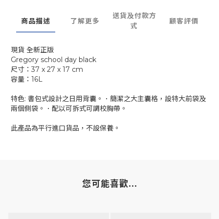
送貨及付款方
商品描述
了解更多
顧客評價
式
現貨 全新正版
Gregory school day black
尺寸：
37 x 27 x 17 cm
容量：16L
特色: 書包式設計之日用背囊。．簡潔之大主囊格，設特大前袋及
兩個側袋。．配以可拆式可調校胸帶。
此產品為平行進口貨品，不設保養。
您可能喜歡...