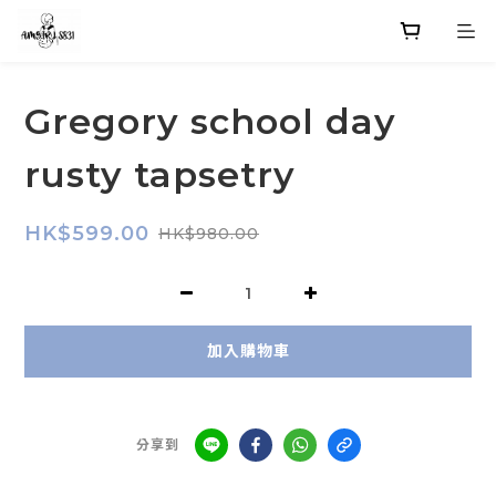
Gregory school day
rusty tapsetry
HK$599.00
HK$980.00
加入購物車
分享到