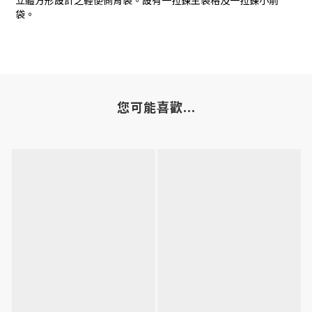
立體方形設計之輕便側背袋。設有一拉鍊主袋格及一拉鍊小前
袋。
您可能喜歡...