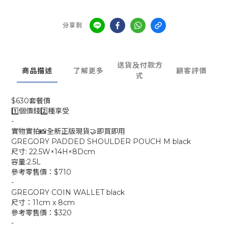
分享到
送貨及付款方
商品描述
了解更多
顧客評價
式
$630套餐價
1️⃣個價錢2️⃣種享受
-
實物實拍📸全新正版現貨🤝即買即用
GREGORY PADDED SHOULDER POUCH M black
尺寸: 22.5W×14H×8Dcm
容量:2.5L
參考零售價：$710
-
GREGORY COIN WALLET black
尺寸：11cm x 8cm
參考零售價：$320
-