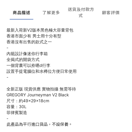
送貨及付款方
商品描述
了解更多
顧客評價
式
最新入荷新V2版本黑色極大容量背包
香港市面少有 男士用十分有型
香港沒有出售的款式之一
-
內籠設計像迷你行李箱
全揭式的開袋方式
一個背囊可以拎哂d行李
設置手提電腦位和水樽位方便日常使用
-
全新正版 現貨供應 實物拍攝 無需等待
GREGORY Journeyman V2 Black
尺寸：約49×29×18cm
容量：30L
菲律賓製造
-
此產品為平行進口貨品，不設保養。