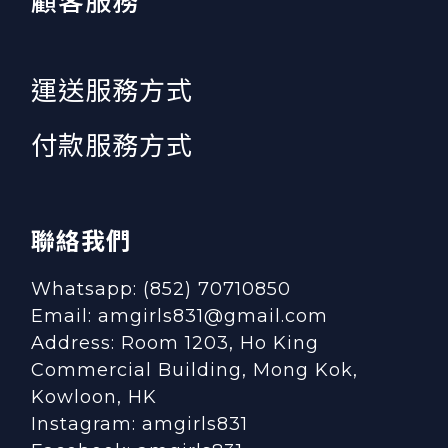
顧客服務
運送服務方式
付款服務方式
聯絡我們
Whatsapp: (852) 70710850
Email: amgirls831@gmail.com
Address: Room 1203, Ho King
Commercial Building, Mong Kok,
Kowloon, HK
Instagram:
amgirls831