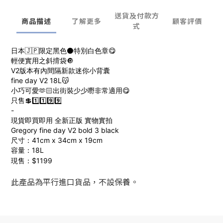
送貨及付款方
商品描述
了解更多
顧客評價
式
日本🇯🇵限定黑色⚫️特別白色章😋
輕便實用之斜揹袋🔘
V2版本有內間隔新款迷你小背囊
fine day V2 18L😽
小巧可愛🫶🏻出街裝少少嘢非常適用😋
只售💲1️⃣1️⃣9️⃣9️⃣
-
現貨即買即用 全新正版 實物實拍
Gregory fine day V2 bold 3 black
尺寸：41cm x 34cm x 19cm
容量：18L
現售：$1199
此產品為平行進口貨品，不設保養。