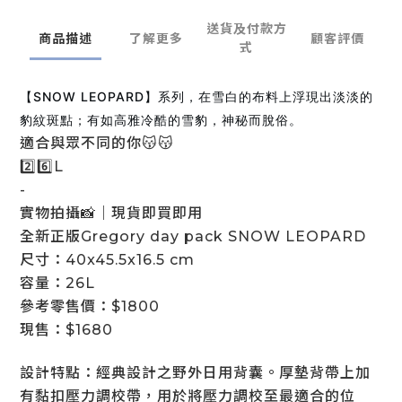
送貨及付款方
商品描述
了解更多
顧客評價
式
【SNOW LEOPARD】系列，在雪白的布料上浮現出淡淡的
豹紋斑點；有如高雅冷酷的雪豹，神秘而脫俗。
適合與眾不同的你😽😽
2️⃣6️⃣L
-
實物拍攝📸｜現貨即買即用
全新正版Gregory day pack SNOW LEOPARD
尺寸：40x45.5x16.5 cm
容量：26L
參考零售價：$1800
現售：$1680
設計特點：經典設計之野外日用背囊。厚墊背帶上加
有黏扣壓力調校帶，用於將壓力調校至最適合的位