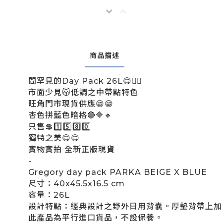
商品描述
間罕見的Day Pack 26L😋👍🏻
市面少見😽低調之中帶點特色
旺角門市現貨供應😁😁
杏色拼藍色暗格🔵🔷🔹
只售💲1️⃣5️⃣8️⃣0️⃣
獨特之美😋😋
實物實拍 全新正版現貨
-
Gregory day pack PARKA BEIGE X BLUE
尺寸：40x45.5x16.5 cm
容量：26L
設計特點：經典設計之野外日用背囊。厚墊背帶上加有
此產品為平行進口貨品，不設保養。