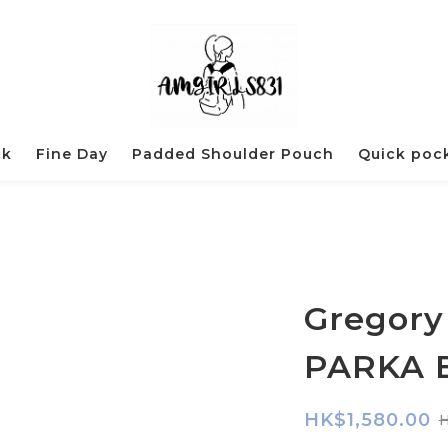
ck
Fine Day
Padded Shoulder Pouch
Quick poc
Gregory
PARKA 
HK$1,580.00
H