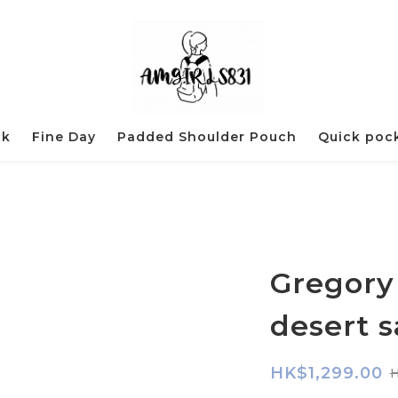
ck
Fine Day
Padded Shoulder Pouch
Quick poc
Gregory
desert 
HK$1,299.00
H