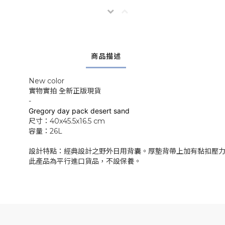
商品描述
New color
實物實拍 全新正版現貨
-
Greg
ory day pack desert sand
尺寸：40x45.5x16.5 cm
容量：26L
設計特點：經典設計之野外日用背囊。厚墊背帶上加有黏扣壓力調
此產品為平行進口貨品，不設保養。