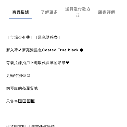
送貨及付款方
商品描述
了解更多
顧客評價
式
［市場少有🤩］［黑色誘惑😎］
新入荷💕新亮漆黑色Coated True black ⚫️
背囊拉鍊扣用上繩取代皮革的吊帶🖤
更顯特別😍😍
鋼琴般的亮麗質地
只售💲1️⃣3️⃣8️⃣0️⃣
-
現貨即買即用 無需任何等待