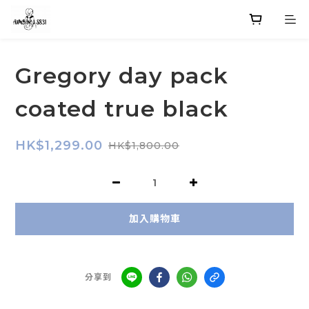
Gregory day pack
coated true black
HK$1,299.00
HK$1,800.00
加入購物車
分享到