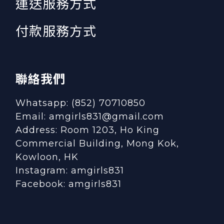
運送服務方式
付款服務方式
聯絡我們
Whatsapp: (852) 70710850
Email: amgirls831@gmail.com
Address: Room 1203, Ho King
Commercial Building, Mong Kok,
Kowloon, HK
Instagram:
amgirls831
Facebook:
amgirls831