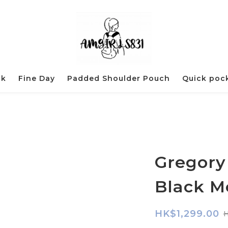
ck
Fine Day
Padded Shoulder Pouch
Quick poc
Gregory
Black M
HK$1,299.00
H