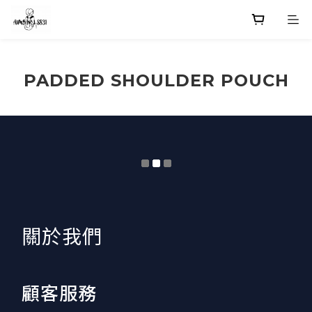
PADDED SHOULDER POUCH
​關於我們
顧客服務