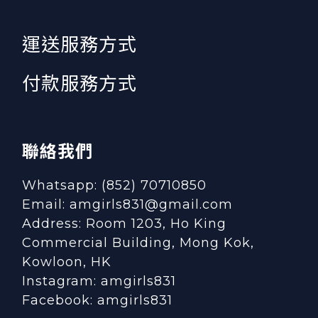
運送服務方式
付款服務方式
聯絡我們
Whatsapp: (852) 70710850
Email: amgirls831@gmail.com
Address: Room 1203, Ho King
Commercial Building, Mong Kok,
Kowloon, HK
Instagram:
amgirls831
Facebook:
amgirls831